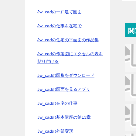
Jw_cadの一戸建て図面
Jw_cadの仕事を在宅で
関
Jw_cadの住宅の平面図の作品集
Jw_cadの作製図にエクセルの表を
貼り付ける
Jw_cadの図形をダウンロード
Jw_cadの図面を見るアプリ
Jw_cadの在宅の仕事
Jw_cadの基本講座の第13章
Jw_cadの外部変形