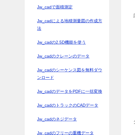
Jw_cadで面積測定
Jw_cadによる地積測量図の作成方
法
Jw_cadの2.5D機能を使う
Jw_cadのクレーンのデータ
Jw_cadのシーケンス図を無料ダウ
ンロード
Jw_cadのデータをPDFに一括変換
Jw_cadのトラックのCADデータ
Jw_cadのネジデータ
Jw_cadのフリーの重機データ