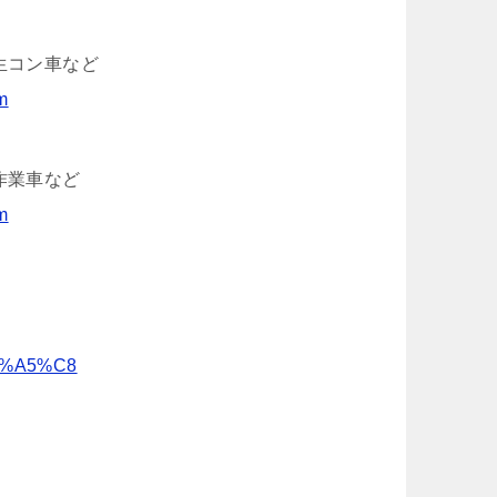
生コン車など
m
作業車など
m
%A5%C8