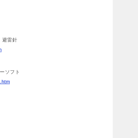
、避雷針
m
リーソフト
.htm