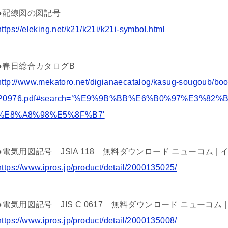
●配線図の図記号
https://eleking.net/k21/k21i/k21i-symbol.html
●春日総合カタログB
http://www.mekatoro.net/digianaecatalog/kasug-sougoub/bo
P0976.pdf#search=’%E9%9B%BB%E6%B0%97%E3%8
%E8%A8%98%E5%8F%B7′
●電気用図記号 JSIA 118 無料ダウンロード ニューコム |
https://www.ipros.jp/product/detail/2000135025/
●電気用図記号 JIS C 0617 無料ダウンロード ニューコム 
https://www.ipros.jp/product/detail/2000135008/