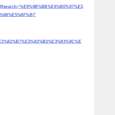
boru.pdf#search=’%E9%9B%BB%E6%B0%97%E3
%98%E5%8F%B7′
0%97%E3%82%B7%E3%83%B3%E3%83%9C%E