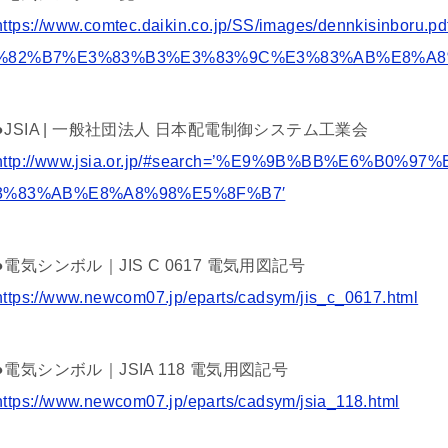
https://www.comtec.daikin.co.jp/SS/images/dennkisin
%82%B7%E3%83%B3%E3%83%9C%E3%83%AB%E8%A8
●JSIA | 一般社団法人 日本配電制御システム工業会
http://www.jsia.or.jp/#search=’%E9%9B%BB%E6%B
3%83%AB%E8%A8%98%E5%8F%B7′
●電気シンボル｜JIS C 0617 電気用図記号
https://www.newcom07.jp/eparts/cadsym/jis_c_0617.html
●電気シンボル｜JSIA 118 電気用図記号
https://www.newcom07.jp/eparts/cadsym/jsia_118.html