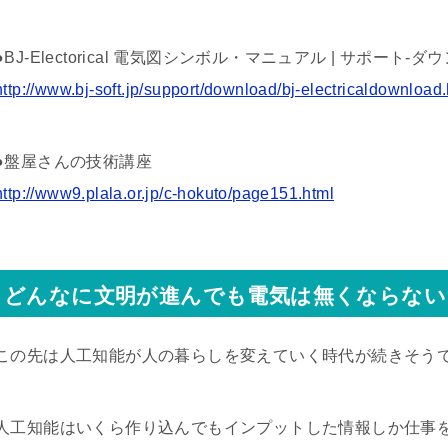
●BJ-Electorical 電気図シンボル・マニュアル | サポート-ダウンロ
http://www.bj-soft.jp/support/download/bj-electricaldownload
●盤屋さんの技術講座
http://www9.plala.or.jp/c-hokuto/page151.html
どんなに文明が進んでも電気は無くならない
この先は人工知能が人の暮らしを変えていく時代が続きそう
人工知能はいくら作り込んでもインプットした情報しか仕事