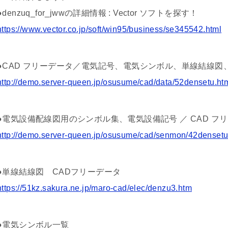
●denzuq_for_jwwの詳細情報 : Vector ソフトを探す！
https://www.vector.co.jp/soft/win95/business/se345542.html
●CAD フリーデータ／電気記号、電気シンボル、単線結線図
http://demo.server-queen.jp/osusume/cad/data/52densetu.ht
●電気設備配線図用のシンボル集、電気設備記号 ／ CAD フ
http://demo.server-queen.jp/osusume/cad/senmon/42densetu
●単線結線図 CADフリーデータ
https://51kz.sakura.ne.jp/maro-cad/elec/denzu3.htm
●電気シンボル一覧