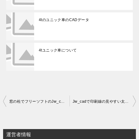
4tのユニック車のCADデータ
4tユニック車について
投
窓の杜でフリーソフトのJw_cadと練習問題を探す
Jw_cadで印刷線の見やすい太さを設定
稿
ナ
ビ
運営者情報