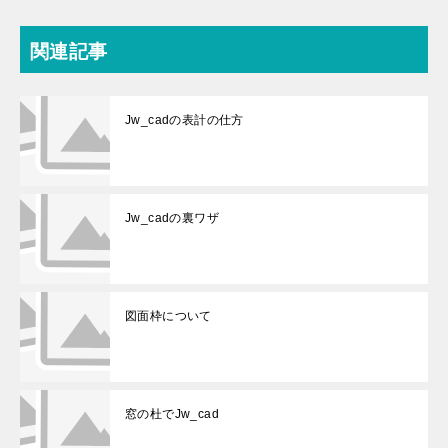
関連記事
Jw_cadの表計の仕方
Jw_cadの裏ワザ
図面枠について
窓の杜でJw_cad