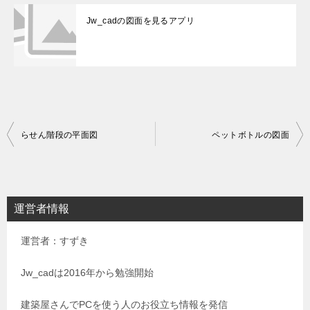
Jw_cadの図面を見るアプリ
投
らせん階段の平面図
ペットボトルの図面
稿
ナ
ビ
運営者情報
ゲ
運営者：すずき
ー
シ
Jw_cadは2016年から勉強開始
ョ
建築屋さんでPCを使う人のお役立ち情報を発信
ン