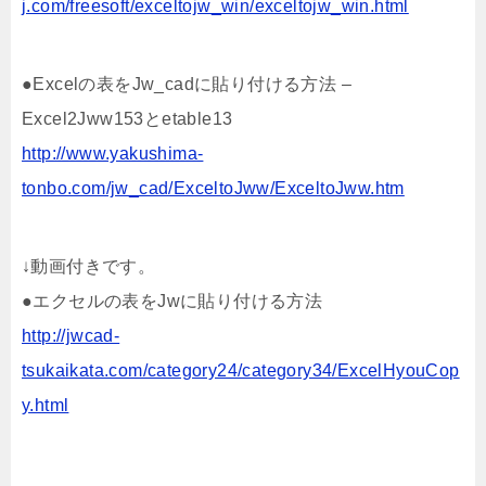
j.com/freesoft/exceltojw_win/exceltojw_win.html
●Excelの表をJw_cadに貼り付ける方法 –
Excel2Jww153とetable13
http://www.yakushima-
tonbo.com/jw_cad/ExceltoJww/ExceltoJww.htm
↓動画付きです。
●エクセルの表をJwに貼り付ける方法
http://jwcad-
tsukaikata.com/category24/category34/ExcelHyouCop
y.html