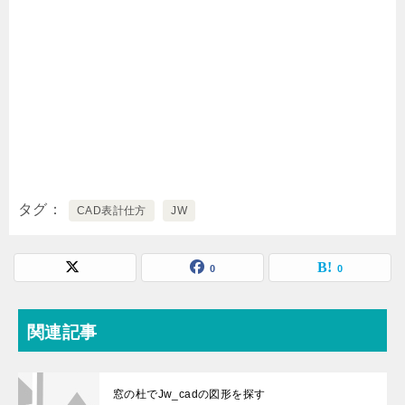
タグ
CAD表計仕方
JW
0
0
関連記事
窓の杜でJw_cadの図形を探す